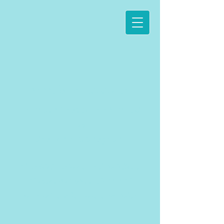
SECCIÓN DE FILOLOGÍA
DEPARTAMENTO DE ESPAÑOL
como
LENGUA EXTRANJERA
El Instituto Internacional de Cultura
Alemana de Andújar (MAQUE)
se concentra en la preparación de las