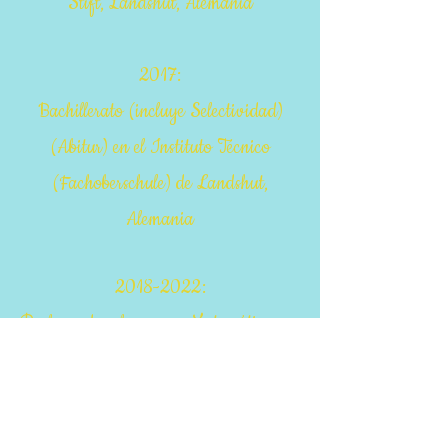
Stift, Landshut, Alemania
2017:
Bachillerato (incluye Selectividad)
(Abitur) en el Instituto Técnico
(Fachoberschule) de Landshut,
Alemania
2018-2022
:
Profesor de refuerzo en Matemáticas en
el Instituto
Schülernachhilfe1
de
Regensburg, Alemania